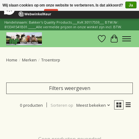
×
206
Reviews
Wij slaan cookies op om onze website te verbeteren. Is dat akkoord?
Ja
8,8
Nee
Meer over cookies »
Handelsnaam: Bakker's Quality Products.___KvK 30117559___ BTW.Nr:
813341541B01._____Alle vermelde prijzen in onze winkel zijn incl. BTW.
Verlanglijst
Winkelwa
Home
/
Merken
/
Troentorp
Filters weergeven
0 producten
Sorteren op
Meest bekeken
Geen producten gevonden!