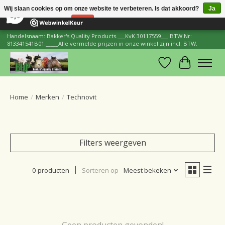
×
206
Reviews
Wij slaan cookies op om onze website te verbeteren. Is dat akkoord?
Ja
8,8
Nee
Meer over cookies »
Handelsnaam: Bakker's Quality Products.___KvK 30117559___ BTW.Nr:
813341541B01._____Alle vermelde prijzen in onze winkel zijn incl. BTW.
Verlanglijst
Winkelwa
Home
/
Merken
/
Technovit
Filters weergeven
0 producten
Sorteren op
Meest bekeken
Geen producten gevonden!