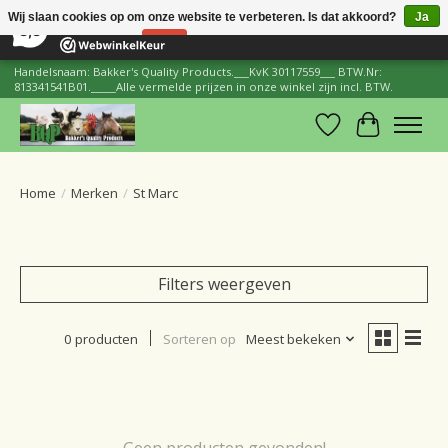
×
206
Reviews
Wij slaan cookies op om onze website te verbeteren. Is dat akkoord?
Ja
8,8
Nee
Meer over cookies »
Handelsnaam: Bakker's Quality Products.___KvK 30117559___ BTW.Nr:
813341541B01._____Alle vermelde prijzen in onze winkel zijn incl. BTW.
Verlanglijst
Winkelwa
Home
/
Merken
/
St Marc
Filters weergeven
0 producten
Sorteren op
Meest bekeken
Geen producten gevonden!