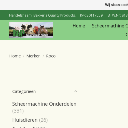
Wij slaan coo
Handelsnaam: Bakker's Quality Products.___KvK 30117559___ BTW.Nr: 81334
Home
Scheermachine 
C
Home
/
Merken
/
Roco
Categorieën
Scheermachine Onderdelen
(331)
Huisdieren
(26)