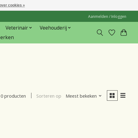
over cookies »
Aanmelden / Inloggen
Veterinair
Veehouderij
erken
Sorteren op
Meest bekeken
0 producten