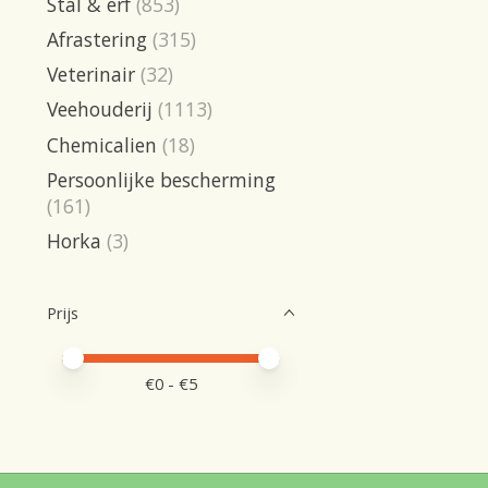
Stal & erf
(853)
Afrastering
(315)
Veterinair
(32)
Veehouderij
(1113)
Chemicalien
(18)
Persoonlijke bescherming
(161)
Horka
(3)
Prijs
Minimale prijswaarde
Price maximum value
€
0
- €
5