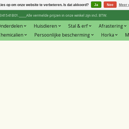
kies op om onze website te verbeteren. Is dat akkoord?
Ja
Nee
Meer 
1541B01._____Alle vermelde prijzen in onze winkel zijn incl. BTW.
Onderdelen
Huisdieren
Stal & erf
Afrastering
hemicalien
Persoonlijke bescherming
Horka
M