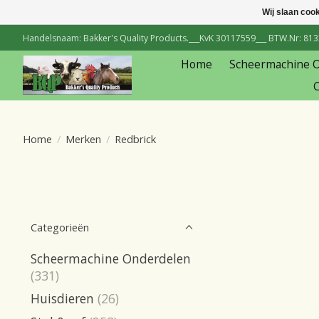
Wij slaan coo
Handelsnaam: Bakker's Quality Products.___KvK 30117559___ BTW.Nr: 81334
Home
Scheermachine 
C
Home
/
Merken
/
Redbrick
Categorieën
Scheermachine Onderdelen
(331)
Huisdieren
(26)