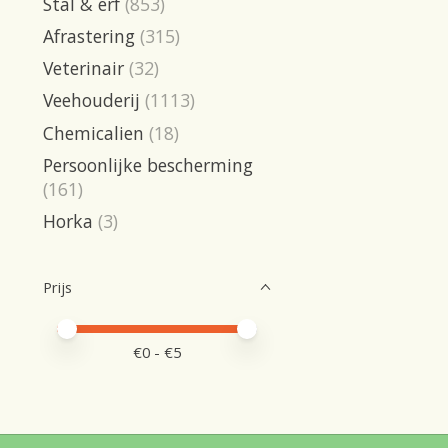
Stal & erf
(853)
Afrastering
(315)
Veterinair
(32)
Veehouderij
(1113)
Chemicalien
(18)
Persoonlijke bescherming
(161)
Horka
(3)
Prijs
Minimale prijswaarde
Price maximum value
€
0
- €
5