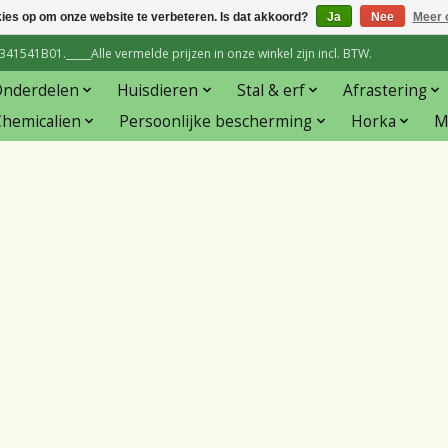
kies op om onze website te verbeteren. Is dat akkoord?
Ja
Nee
Meer 
1541B01._____Alle vermelde prijzen in onze winkel zijn incl. BTW.
Onderdelen
Huisdieren
Stal & erf
Afrastering
hemicalien
Persoonlijke bescherming
Horka
M