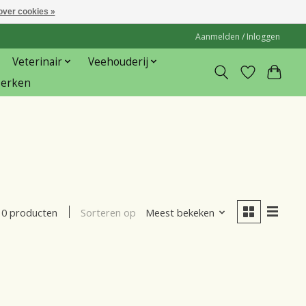
over cookies »
Aanmelden / Inloggen
Veterinair
Veehouderij
erken
Sorteren op
Meest bekeken
0 producten