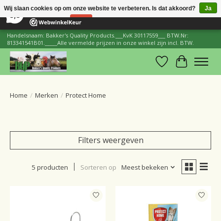
×
206
Reviews
Wij slaan cookies op om onze website te verbeteren. Is dat akkoord?
Ja
8,8
Nee
Meer over cookies »
Handelsnaam: Bakker's Quality Products.___KvK 30117559___ BTW.Nr:
813341541B01._____Alle vermelde prijzen in onze winkel zijn incl. BTW.
Verlanglijst
Winkelwa
Home
/
Merken
/
Protect Home
Filters weergeven
5 producten
Sorteren op
Meest bekeken