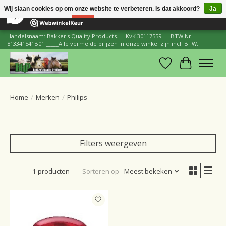
×
206
Reviews
Wij slaan cookies op om onze website te verbeteren. Is dat akkoord?
Ja
8,8
Nee
Meer over cookies »
Handelsnaam: Bakker's Quality Products.___KvK 30117559___ BTW.Nr:
813341541B01._____Alle vermelde prijzen in onze winkel zijn incl. BTW.
Verlanglijst
Winkelwa
Home
/
Merken
/
Philips
Filters weergeven
1 producten
Sorteren op
Meest bekeken