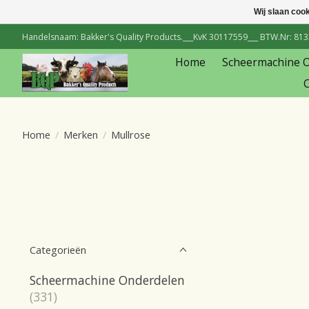
Wij slaan coo
Handelsnaam: Bakker's Quality Products.___KvK 30117559___ BTW.Nr: 81334
Home
Scheermachine 
C
Home
/
Merken
/
Mullrose
Categorieën
Scheermachine Onderdelen
(331)