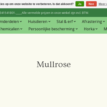
kies op om onze website te verbeteren. Is dat akkoord?
Ja
Nee
Meer 
1541B01._____Alle vermelde prijzen in onze winkel zijn incl. BTW.
Onderdelen
Huisdieren
Stal & erf
Afrastering
hemicalien
Persoonlijke bescherming
Horka
M
Mullrose