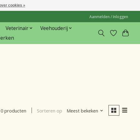
over cookies »
Aanmelden / Inloggen
Veterinair
Veehouderij
erken
Sorteren op
Meest bekeken
0 producten