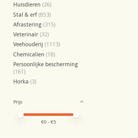
Huisdieren
(26)
Stal & erf
(853)
Afrastering
(315)
Veterinair
(32)
Veehouderij
(1113)
Chemicalien
(18)
Persoonlijke bescherming
(161)
Horka
(3)
Prijs
Minimale prijswaarde
Price maximum value
€
0
- €
5