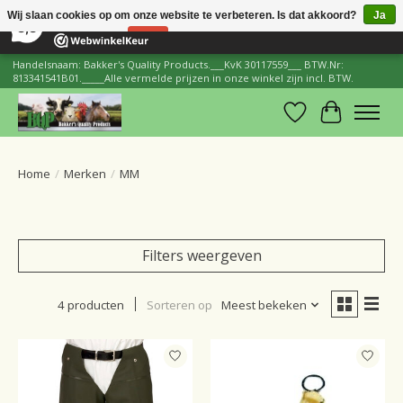
×
206
Reviews
Wij slaan cookies op om onze website te verbeteren. Is dat akkoord?
Ja
8,8
Nee
Meer over cookies »
Handelsnaam: Bakker's Quality Products.___KvK 30117559___ BTW.Nr:
813341541B01._____Alle vermelde prijzen in onze winkel zijn incl. BTW.
Verlanglijst
Winkelwa
Home
/
Merken
/
MM
Filters weergeven
4 producten
Sorteren op
Meest bekeken