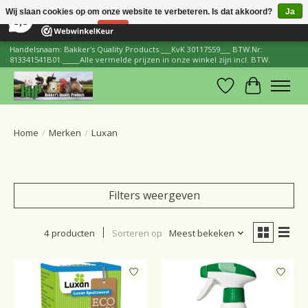
×
206
Reviews
Wij slaan cookies op om onze website te verbeteren. Is dat akkoord?
Ja
8,8
Nee
Meer over cookies »
Handelsnaam: Bakker's Quality Products.___KvK 30117559___ BTW.Nr:
813341541B01._____Alle vermelde prijzen in onze winkel zijn incl. BTW.
Verlanglijst
Winkelwa
Home
/
Merken
/
Luxan
Filters weergeven
4 producten
Sorteren op
Meest bekeken