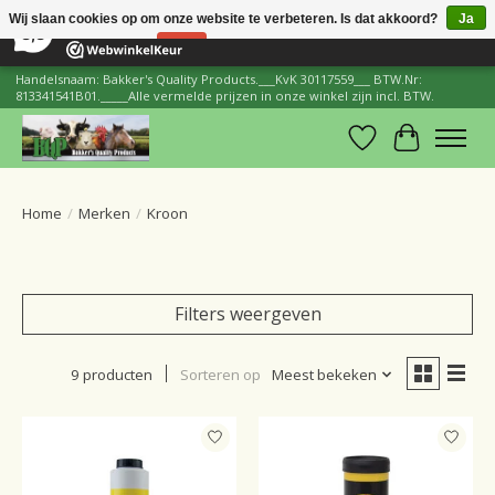
×
206
Reviews
Wij slaan cookies op om onze website te verbeteren. Is dat akkoord?
Ja
8,8
Nee
Meer over cookies »
Handelsnaam: Bakker's Quality Products.___KvK 30117559___ BTW.Nr:
813341541B01._____Alle vermelde prijzen in onze winkel zijn incl. BTW.
Verlanglijst
Winkelwa
Home
/
Merken
/
Kroon
Filters weergeven
9 producten
Sorteren op
Meest bekeken