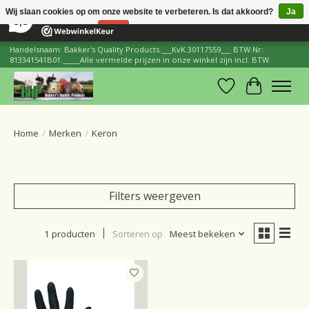
×
206
Reviews
Wij slaan cookies op om onze website te verbeteren. Is dat akkoord?
Ja
8,8
Nee
Meer over cookies »
Handelsnaam: Bakker's Quality Products.___KvK 30117559___ BTW.Nr:
813341541B01._____Alle vermelde prijzen in onze winkel zijn incl. BTW.
Verlanglijst
Winkelwa
Home
/
Merken
/
Keron
Filters weergeven
1 producten
Sorteren op
Meest bekeken