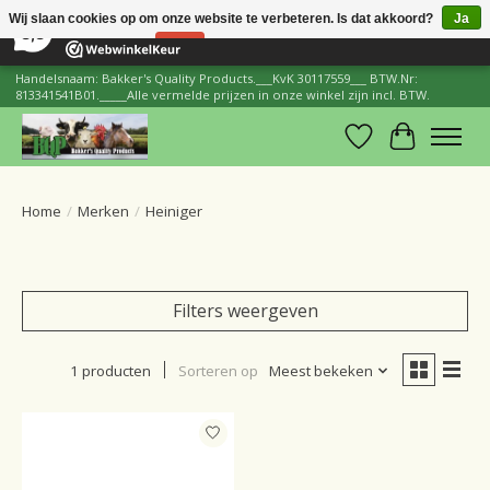
×
206
Reviews
Wij slaan cookies op om onze website te verbeteren. Is dat akkoord?
Ja
8,8
Nee
Meer over cookies »
Handelsnaam: Bakker's Quality Products.___KvK 30117559___ BTW.Nr:
813341541B01._____Alle vermelde prijzen in onze winkel zijn incl. BTW.
Verlanglijst
Winkelwa
Home
/
Merken
/
Heiniger
Filters weergeven
1 producten
Sorteren op
Meest bekeken