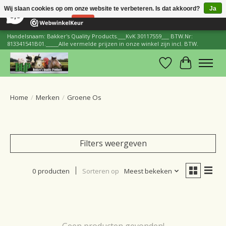
×
206
Reviews
Wij slaan cookies op om onze website te verbeteren. Is dat akkoord?
Ja
8,8
Nee
Meer over cookies »
Handelsnaam: Bakker's Quality Products.___KvK 30117559___ BTW.Nr:
813341541B01._____Alle vermelde prijzen in onze winkel zijn incl. BTW.
Verlanglijst
Winkelwa
Home
/
Merken
/
Groene Os
Filters weergeven
0 producten
Sorteren op
Meest bekeken
Geen producten gevonden!