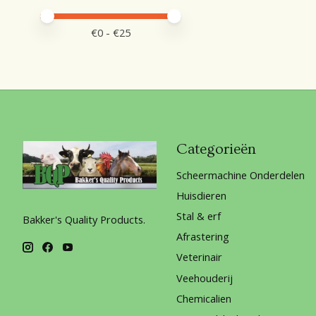
Minimale prijswaarde
Price maximum value
€
0
- €
25
Categorieën
Scheermachine Onderdelen
Huisdieren
Stal & erf
Bakker's Quality Products.
Afrastering
Veterinair
Veehouderij
Chemicalien