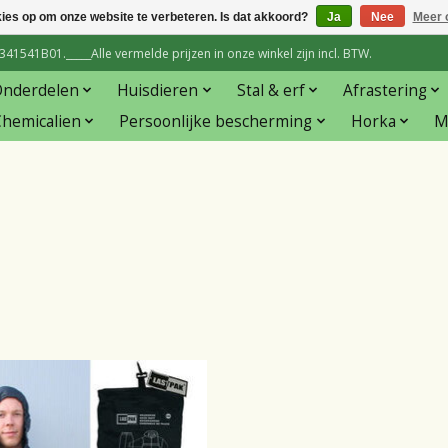
kies op om onze website te verbeteren. Is dat akkoord?
Ja
Nee
Meer 
1541B01._____Alle vermelde prijzen in onze winkel zijn incl. BTW.
Onderdelen
Huisdieren
Stal & erf
Afrastering
hemicalien
Persoonlijke bescherming
Horka
M