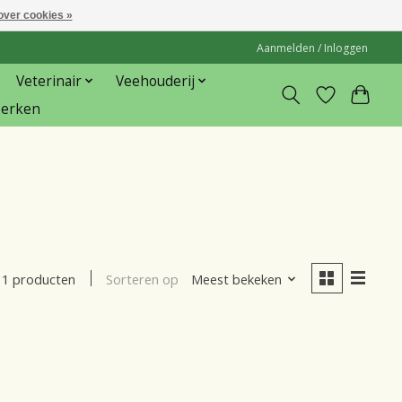
over cookies »
Aanmelden / Inloggen
Veterinair
Veehouderij
erken
Sorteren op
Meest bekeken
1 producten