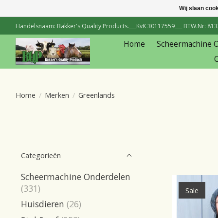
Wij slaan coo
Handelsnaam: Bakker's Quality Products.___KvK 30117559___ BTW.Nr: 81334
Home
Scheermachine 
C
Home
/
Merken
/
Greenlands
Categorieën
Scheermachine Onderdelen
(331)
Sale
Huisdieren
(26)