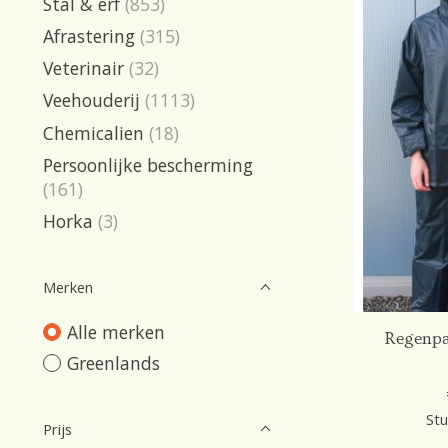
Stal & erf
(853)
Afrastering
(315)
Veterinair
(32)
Veehouderij
(1113)
Chemicalien
(18)
Persoonlijke bescherming
(161)
Horka
(3)
Merken
Alle merken
Regenpa
Greenlands
Stu
Prijs