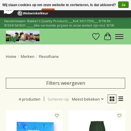
×
206
Reviews
Wij slaan cookies op om onze website te verbeteren. Is dat akkoord?
Ja
8,8
Nee
Meer over cookies »
Handelsnaam: Bakker's Quality Products.___KvK 30117559___ BTW.Nr:
813341541B01._____Alle vermelde prijzen in onze winkel zijn incl. BTW.
Verlanglijst
Winkelwa
Home
/
Merken
/
Flexothane
Filters weergeven
4 producten
Sorteren op
Meest bekeken