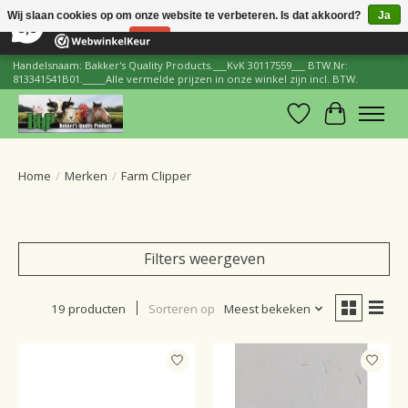
×
206
Reviews
Wij slaan cookies op om onze website te verbeteren. Is dat akkoord?
Ja
8,8
Nee
Meer over cookies »
Handelsnaam: Bakker's Quality Products.___KvK 30117559___ BTW.Nr:
813341541B01._____Alle vermelde prijzen in onze winkel zijn incl. BTW.
Verlanglijst
Winkelwa
Home
/
Merken
/
Farm Clipper
Filters weergeven
19 producten
Sorteren op
Meest bekeken