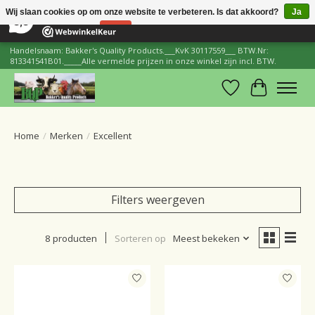
×
206
Reviews
Wij slaan cookies op om onze website te verbeteren. Is dat akkoord?
Ja
8,8
Nee
Meer over cookies »
Handelsnaam: Bakker's Quality Products.___KvK 30117559___ BTW.Nr:
813341541B01._____Alle vermelde prijzen in onze winkel zijn incl. BTW.
Verlanglijst
Winkelwa
Home
/
Merken
/
Excellent
Filters weergeven
8 producten
Sorteren op
Meest bekeken