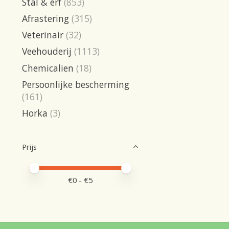
Stal & erf
(853)
Afrastering
(315)
Veterinair
(32)
Veehouderij
(1113)
Chemicalien
(18)
Persoonlijke bescherming
(161)
Horka
(3)
Prijs
Minimale prijswaarde
Price maximum value
€
0
- €
5