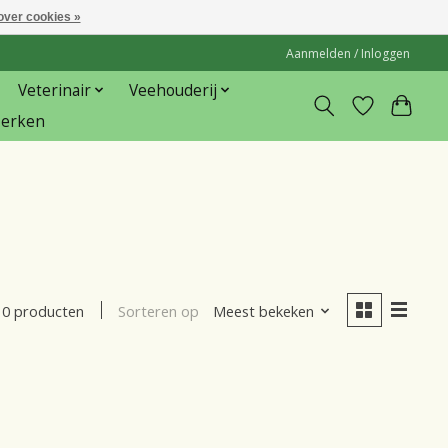
over cookies »
Aanmelden / Inloggen
Veterinair
Veehouderij
erken
Sorteren op
Meest bekeken
0 producten