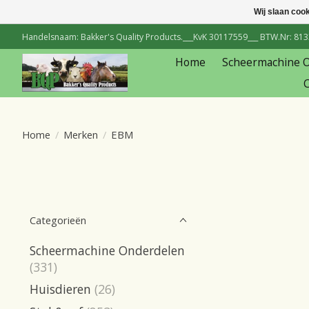
Wij slaan coo
Handelsnaam: Bakker's Quality Products.___KvK 30117559___ BTW.Nr: 81334
Home
Scheermachine 
C
Home
/
Merken
/
EBM
Categorieën
Scheermachine Onderdelen
(331)
Huisdieren
(26)