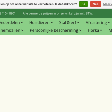
kies op om onze website te verbeteren. Is dat akkoord?
Ja
Nee
Meer 
1541B01._____Alle vermelde prijzen in onze winkel zijn incl. BTW.
Onderdelen
Huisdieren
Stal & erf
Afrastering
hemicalien
Persoonlijke bescherming
Horka
M