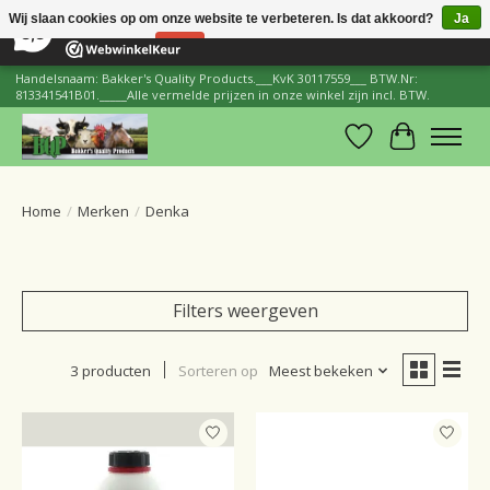
×
206
Reviews
Wij slaan cookies op om onze website te verbeteren. Is dat akkoord?
Ja
8,8
Nee
Meer over cookies »
Handelsnaam: Bakker's Quality Products.___KvK 30117559___ BTW.Nr:
813341541B01._____Alle vermelde prijzen in onze winkel zijn incl. BTW.
Verlanglijst
Winkelwa
Home
/
Merken
/
Denka
Filters weergeven
3 producten
Sorteren op
Meest bekeken