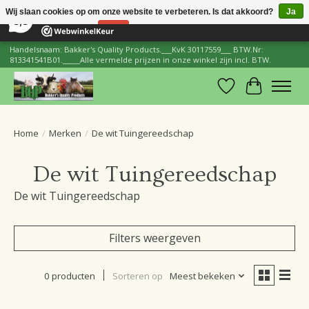
×
206
Reviews
Wij slaan cookies op om onze website te verbeteren. Is dat akkoord?
Ja
8,8
Nee
Meer over cookies »
Handelsnaam: Bakker's Quality Products.___KvK 30117559___ BTW.Nr:
813341541B01._____Alle vermelde prijzen in onze winkel zijn incl. BTW.
Verlanglijst
Winkelwa
Home
/
Merken
/
De wit Tuingereedschap
De wit Tuingereedschap
De wit Tuingereedschap
Filters weergeven
0 producten
Sorteren op
Meest bekeken