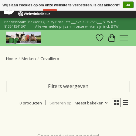
×
206
Reviews
Wij slaan cookies op om onze website te verbeteren. Is dat akkoord?
Ja
8,8
Nee
Meer over cookies »
Handelsnaam: Bakker's Quality Products.___KvK 30117559___ BTW.Nr:
813341541B01._____Alle vermelde prijzen in onze winkel zijn incl. BTW.
Verlanglijst
Winkelwa
Home
/
Merken
/
Covalliero
Filters weergeven
0 producten
Sorteren op
Meest bekeken
Geen producten gevonden!