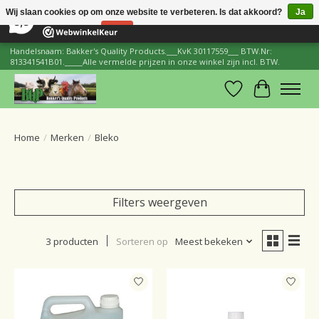
×
206
Reviews
Wij slaan cookies op om onze website te verbeteren. Is dat akkoord?
Ja
8,8
Nee
Meer over cookies »
Handelsnaam: Bakker's Quality Products.___KvK 30117559___ BTW.Nr:
813341541B01._____Alle vermelde prijzen in onze winkel zijn incl. BTW.
Verlanglijst
Winkelwa
Home
/
Merken
/
Bleko
Filters weergeven
3 producten
Sorteren op
Meest bekeken