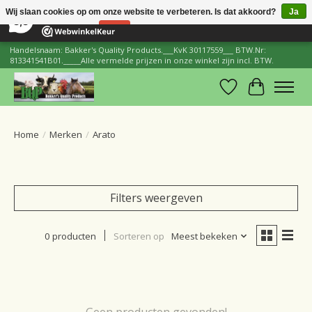
×
206
Reviews
Wij slaan cookies op om onze website te verbeteren. Is dat akkoord?
Ja
8,8
Nee
Meer over cookies »
Handelsnaam: Bakker's Quality Products.___KvK 30117559___ BTW.Nr:
813341541B01._____Alle vermelde prijzen in onze winkel zijn incl. BTW.
Verlanglijst
Winkelwa
Home
/
Merken
/
Arato
Filters weergeven
0 producten
Sorteren op
Meest bekeken
Geen producten gevonden!