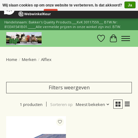
×
206
Reviews
Wij slaan cookies op om onze website te verbeteren. Is dat akkoord?
Ja
8,8
Nee
Meer over cookies »
Handelsnaam: Bakker's Quality Products.___KvK 30117559___ BTW.Nr:
813341541B01._____Alle vermelde prijzen in onze winkel zijn incl. BTW.
Verlanglijst
Winkelwa
Home
/
Merken
/
Alflex
Filters weergeven
1 producten
Sorteren op
Meest bekeken