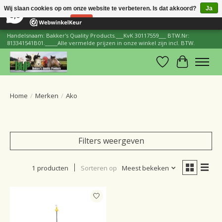
×
206
Reviews
Wij slaan cookies op om onze website te verbeteren. Is dat akkoord?
Ja
8,8
Nee
Meer over cookies »
Handelsnaam: Bakker's Quality Products.___KvK 30117559___ BTW.Nr:
813341541B01._____Alle vermelde prijzen in onze winkel zijn incl. BTW.
Verlanglijst
Winkelwa
Home
/
Merken
/
Ako
Filters weergeven
1 producten
Sorteren op
Meest bekeken