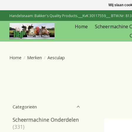
Wij slaan coo
Handelsnaam: Bakker's Quality Products.___KvK 30117559___ BTW.Nr: 81334
Home
Scheermachine 
C
Home
/
Merken
/
Aesculap
Categorieën
Scheermachine Onderdelen
(331)