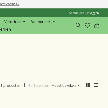
over cookies »
Aanmelden / Inloggen
Veterinair
Veehouderij
erken
Sorteren op
Meest bekeken
1 producten