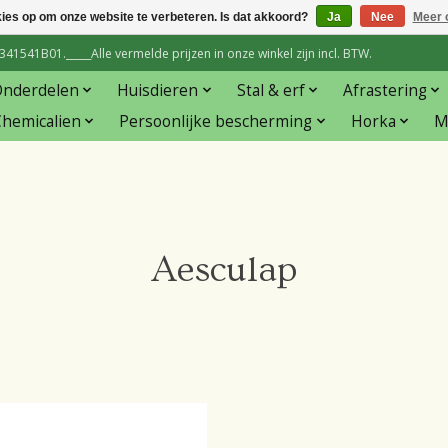
kies op om onze website te verbeteren. Is dat akkoord?
Ja
Nee
Meer 
1541B01._____Alle vermelde prijzen in onze winkel zijn incl. BTW.
Onderdelen
Huisdieren
Stal & erf
Afrastering
hemicalien
Persoonlijke bescherming
Horka
M
Aesculap