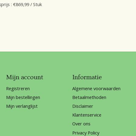
prijs : €869,99 / Stuk
Mijn account
Informatie
Registreren
Algemene voorwaarden
Mijn bestellingen
Betaalmethoden
Mijn verlanglijst
Disclaimer
Klantenservice
Over ons
Privacy Policy