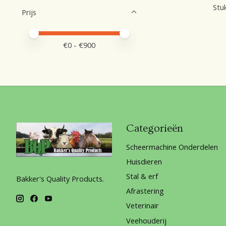
Stuk
Prijs
Minimale prijswaarde
Price maximum value
€
0
- €
900
Categorieën
Scheermachine Onderdelen
Huisdieren
Stal & erf
Bakker's Quality Products.
Afrastering
Veterinair
Veehouderij