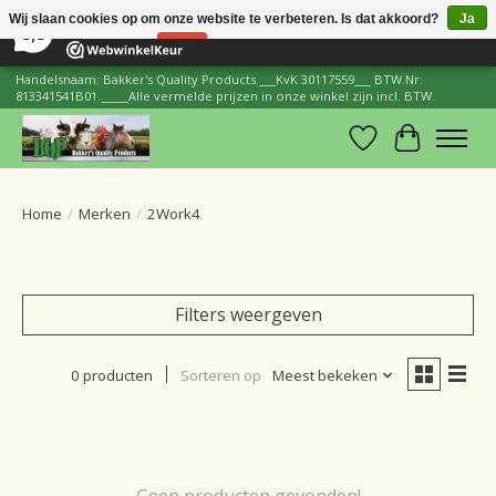
×
206
Reviews
Wij slaan cookies op om onze website te verbeteren. Is dat akkoord?
Ja
8,8
Nee
Meer over cookies »
Handelsnaam: Bakker's Quality Products.___KvK 30117559___ BTW.Nr:
813341541B01._____Alle vermelde prijzen in onze winkel zijn incl. BTW.
Verlanglijst
Winkelwa
Home
/
Merken
/
2Work4
Filters weergeven
0 producten
Sorteren op
Meest bekeken
Geen producten gevonden!