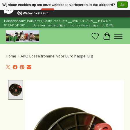
×
206
Reviews
Wij slaan cookies op om onze website te verbeteren. Is dat akkoord?
Ja
8,8
Nee
Meer over cookies »
Handelsnaam: Bakker's Quality Products.___KvK 30117559___ BTW.Nr:
813341541B01._____Alle vermelde prijzen in onze winkel zijn incl. BTW.
Verlanglijst
Winkelwa
Home
/
AKO Losse trommel voor Euro haspel Big
Product image slideshow Items