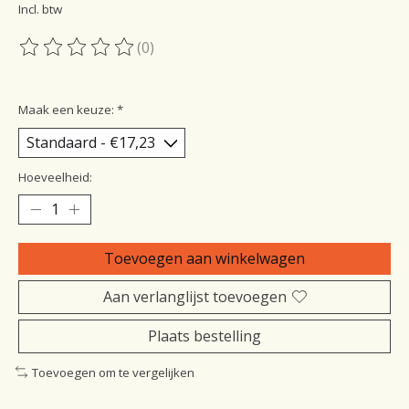
Incl. btw
(0)
De beoordeling van dit product is
0
van de 5
Maak een keuze:
*
Hoeveelheid:
Toevoegen aan winkelwagen
Aan verlanglijst toevoegen
Plaats bestelling
Toevoegen om te vergelijken