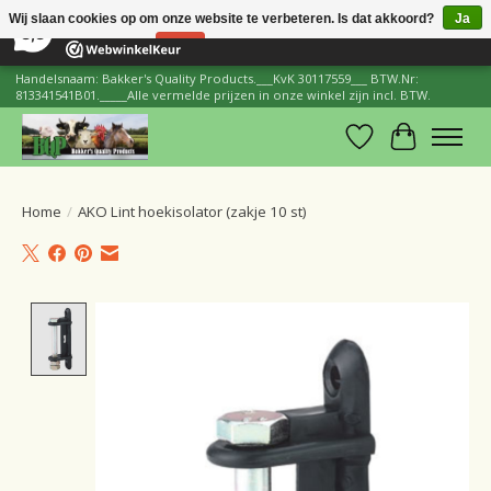
×
206
Reviews
Wij slaan cookies op om onze website te verbeteren. Is dat akkoord?
Ja
8,8
Nee
Meer over cookies »
Handelsnaam: Bakker's Quality Products.___KvK 30117559___ BTW.Nr:
813341541B01._____Alle vermelde prijzen in onze winkel zijn incl. BTW.
Verlanglijst
Winkelwa
Home
/
AKO Lint hoekisolator (zakje 10 st)
Product image slideshow Items