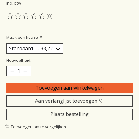
Incl. btw
(0)
De beoordeling van dit product is
0
van de 5
Maak een keuze:
*
Hoeveelheid:
Toevoegen aan winkelwagen
Aan verlanglijst toevoegen
Plaats bestelling
Toevoegen om te vergelijken