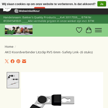
×
206
Reviews
Wij slaan cookies op om onze website te verbeteren. Is dat akkoord?
Ja
8,8
Nee
Meer over cookies »
Handelsnaam: Bakker's Quality Products.___KvK 30117559___ BTW.Nr:
813341541B01._____Alle vermelde prijzen in onze winkel zijn incl. BTW.
Verlanglijst
Winkelwa
Home
/
AKO Koordverbinder Litzclip RVS 6mm -Safety Link- (6 stuks)
Product image slideshow Items