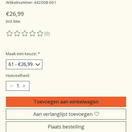
Artikelnummer: 442008-061
€26,99
Incl. btw
(0)
De beoordeling van dit product is
0
van de 5
Maak een keuze:
*
Hoeveelheid:
Toevoegen aan winkelwagen
Aan verlanglijst toevoegen
Plaats bestelling