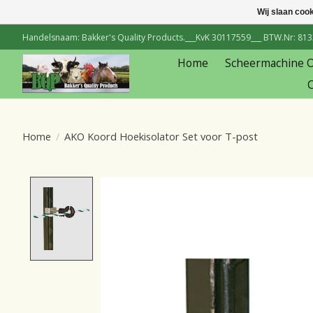
Wij slaan coo
Handelsnaam: Bakker's Quality Products.___KvK 30117559___ BTW.Nr: 81334
Home
Scheermachine 
C
Home
/
AKO Koord Hoekisolator Set voor T-post
Product image slideshow Items