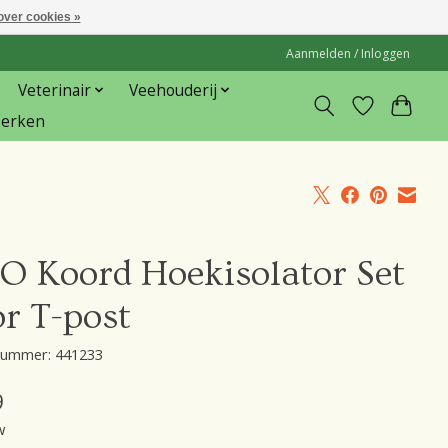
over cookies »
Aanmelden / Inloggen
Veterinair
Veehouderij
erken
O Koord Hoekisolator Set
r T-post
lnummer: 441233
9
w