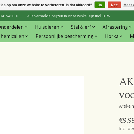
kies op om onze website te verbeteren. Is dat akkoord?
Ja
Nee
Meer 
1541B01._____Alle vermelde prijzen in onze winkel zijn incl. BTW.
Onderdelen
Huisdieren
Stal & erf
Afrastering
hemicalien
Persoonlijke bescherming
Horka
M
AK
voo
Artike
€9,9
Incl. bt