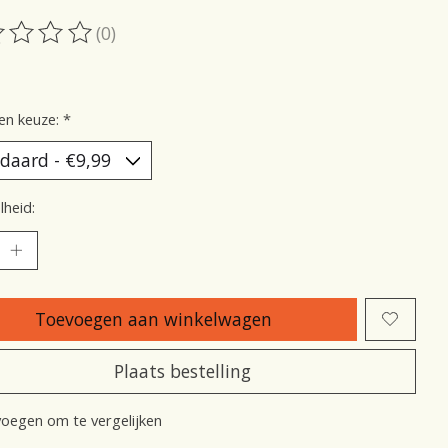
(0)
oordeling van dit product is
0
van de 5
en keuze:
*
heid:
Toevoegen aan winkelwagen
Plaats bestelling
oegen om te vergelijken