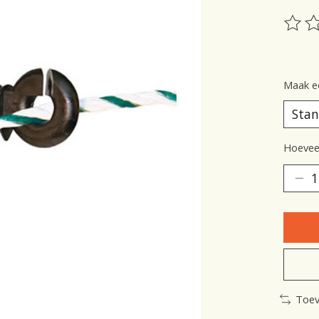
De be
Maak e
Hoeveel
Toev