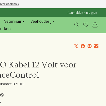
over cookies »
Aanmelden / Inloggen
Veterinair
Veehouderij
erken
O Kabel 12 Volt voor
nceControl
lnummer: 371019
99
w