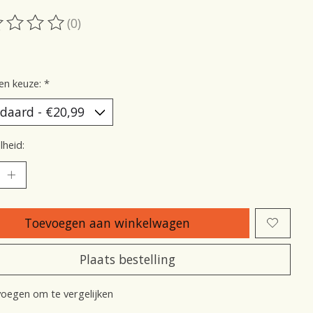
(0)
oordeling van dit product is
0
van de 5
en keuze:
*
heid:
Toevoegen aan winkelwagen
Plaats bestelling
oegen om te vergelijken