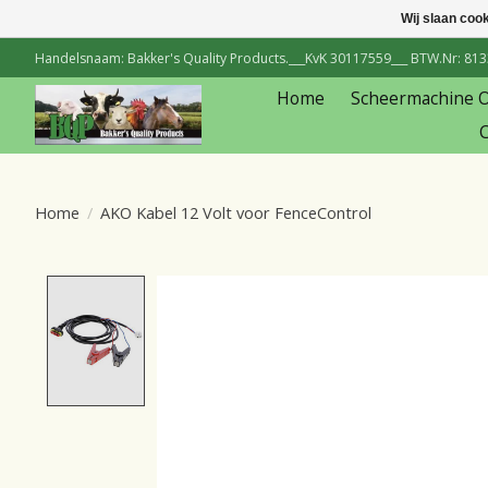
Wij slaan coo
Handelsnaam: Bakker's Quality Products.___KvK 30117559___ BTW.Nr: 81334
Home
Scheermachine 
C
Home
/
AKO Kabel 12 Volt voor FenceControl
Product image slideshow Items