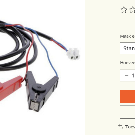
De be
Maak e
Hoeveel
Toev