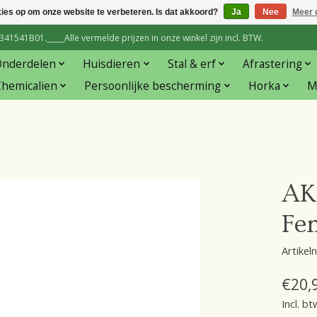
kies op om onze website te verbeteren. Is dat akkoord?
Ja
Nee
Meer 
1541B01._____Alle vermelde prijzen in onze winkel zijn incl. BTW.
Onderdelen
Huisdieren
Stal & erf
Afrastering
hemicalien
Persoonlijke bescherming
Horka
M
AK
Fe
Artike
€20,
Incl. bt