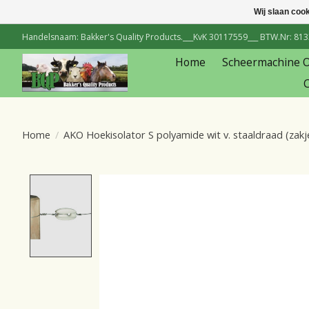
Wij slaan coo
Handelsnaam: Bakker's Quality Products.___KvK 30117559___ BTW.Nr: 81334
Home
Scheermachine 
C
Home
/
AKO Hoekisolator S polyamide wit v. staaldraad (zakje
Product image slideshow Items