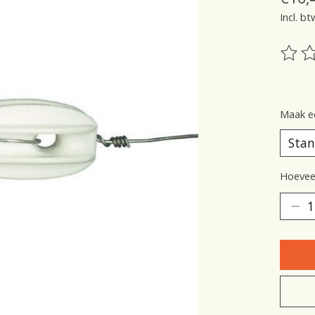
Incl. bt
De be
Maak e
Hoeveel