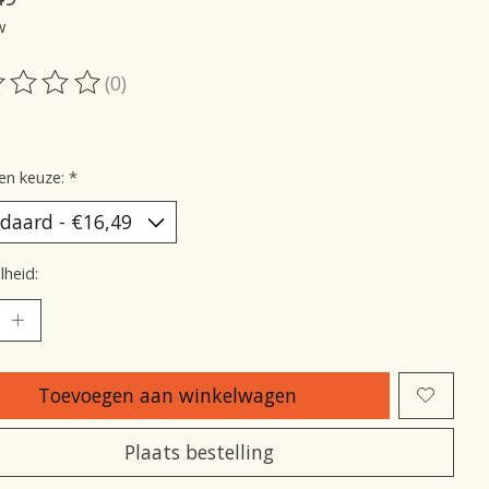
w
(0)
oordeling van dit product is
0
van de 5
en keuze:
*
heid:
Toevoegen aan winkelwagen
Plaats bestelling