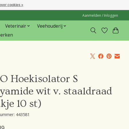
over cookies »
Aanmelden / Inloggen
Veterinair
Veehouderij
erken
O Hoekisolator S
yamide wit v. staaldraad
kje 10 st)
lnummer: 443581
49