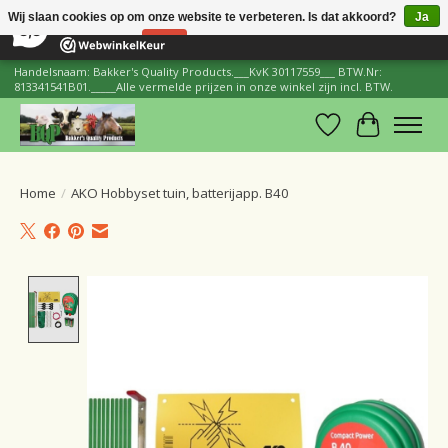
×
206
Reviews
Wij slaan cookies op om onze website te verbeteren. Is dat akkoord?
Ja
8,8
Nee
Meer over cookies »
Handelsnaam: Bakker's Quality Products.___KvK 30117559___ BTW.Nr:
813341541B01._____Alle vermelde prijzen in onze winkel zijn incl. BTW.
Verlanglijst
Winkelwa
Home
/
AKO Hobbyset tuin, batterijapp. B40
Product image slideshow Items