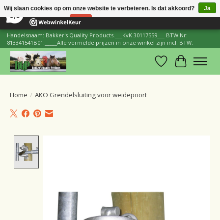
×
206
Reviews
Wij slaan cookies op om onze website te verbeteren. Is dat akkoord?
Ja
8,8
Nee
Meer over cookies »
Handelsnaam: Bakker's Quality Products.___KvK 30117559___ BTW.Nr:
813341541B01._____Alle vermelde prijzen in onze winkel zijn incl. BTW.
Verlanglijst
Winkelwa
Home
/
AKO Grendelsluiting voor weidepoort
Product image slideshow Items