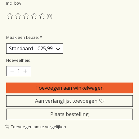
Incl. btw
(0)
De beoordeling van dit product is
0
van de 5
Maak een keuze:
*
Hoeveelheid:
Toevoegen aan winkelwagen
Aan verlanglijst toevoegen
Plaats bestelling
Toevoegen om te vergelijken