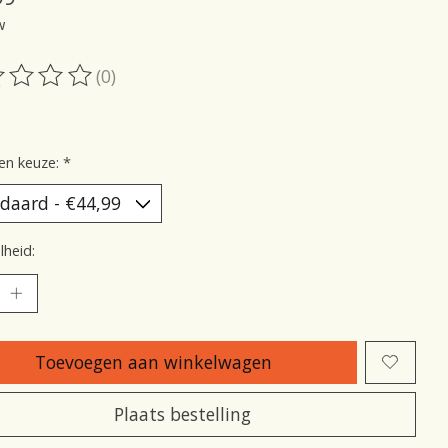
w
(0)
oordeling van dit product is
0
van de 5
en keuze:
*
heid:
Toevoegen aan winkelwagen
Plaats bestelling