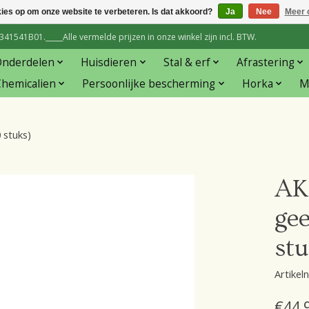
kies op om onze website te verbeteren. Is dat akkoord?
Ja
Nee
Meer 
1541B01._____Alle vermelde prijzen in onze winkel zijn incl. BTW.
Onderdelen
Huisdieren
Stal & erf
Afrastering
hemicalien
Persoonlijke bescherming
Horka
M
 stuks)
AK
gee
st
Artike
€44,