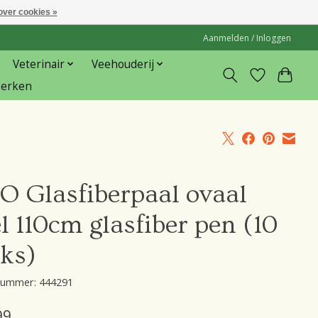
over cookies »
Aanmelden / Inloggen
Veterinair
Veehouderij
erken
O Glasfiberpaal ovaal
l 110cm glasfiber pen (10
uks)
lnummer: 444291
99