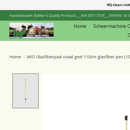
Wij slaan coo
Handelsnaam: Bakker's Quality Products.___KvK 30117559___ BTW.Nr: 81334
Home
Scheermachine 
C
Home
/
AKO Glasfiberpaal ovaal geel 110cm glasfiber pen (10
Product image slideshow Items