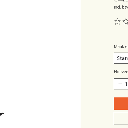
Incl. bt
De be
Maak e
Hoeveel