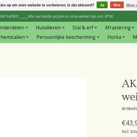
kies op om onze website te verbeteren. Is dat akkoord?
Ja
Nee
Meer 
1541B01._____Alle vermelde prijzen in onze winkel zijn incl. BTW.
Onderdelen
Huisdieren
Stal & erf
Afrastering
hemicalien
Persoonlijke bescherming
Horka
M
AKO
we
Artike
€43,
Incl. bt