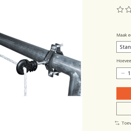
De be
Maak e
Hoeveel
Toev