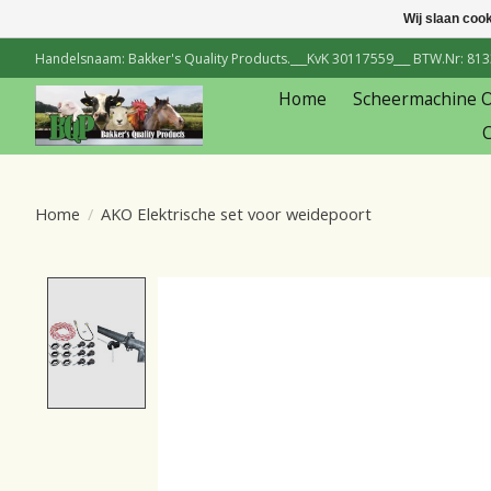
Wij slaan coo
Handelsnaam: Bakker's Quality Products.___KvK 30117559___ BTW.Nr: 81334
Home
Scheermachine 
C
Home
/
AKO Elektrische set voor weidepoort
Product image slideshow Items