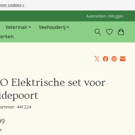
over cookies »
Aanmelden / Inloggen
Veterinair
Veehouderij
erken
 Elektrische set voor
idepoort
lnummer: 441224
99
w