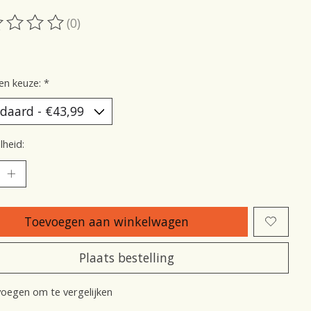
(0)
oordeling van dit product is
0
van de 5
en keuze:
*
heid:
Toevoegen aan winkelwagen
Plaats bestelling
oegen om te vergelijken