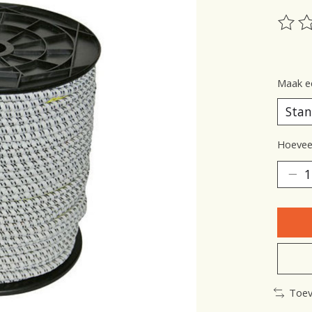
De be
Maak e
Hoeveel
Toev