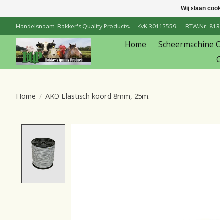
Wij slaan coo
Handelsnaam: Bakker's Quality Products.___KvK 30117559___ BTW.Nr: 81334
Home
Scheermachine 
C
Home
/
AKO Elastisch koord 8mm, 25m.
Product image slideshow Items