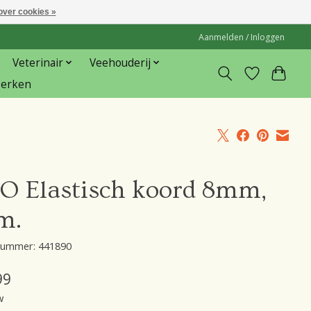
over cookies »
Aanmelden / Inloggen
Veterinair
Veehouderij
erken
O Elastisch koord 8mm,
m.
lnummer: 441890
99
w