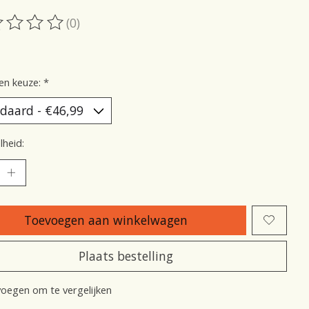
(0)
oordeling van dit product is
0
van de 5
en keuze:
*
heid:
Toevoegen aan winkelwagen
Plaats bestelling
oegen om te vergelijken