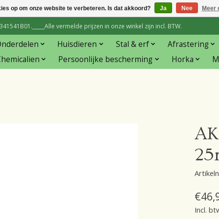
kies op om onze website te verbeteren. Is dat akkoord?
Ja
Nee
Meer 
1541B01._____Alle vermelde prijzen in onze winkel zijn incl. BTW.
Onderdelen
Huisdieren
Stal & erf
Afrastering
hemicalien
Persoonlijke bescherming
Horka
M
AK
25
Artike
€46,
Incl. bt