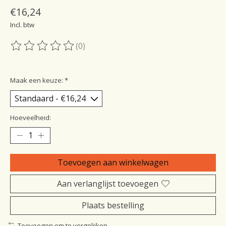
€16,24
Incl. btw
(0)
De beoordeling van dit product is
0
van de 5
Maak een keuze:
*
Hoeveelheid:
Toevoegen aan winkelwagen
Aan verlanglijst toevoegen
Plaats bestelling
Toevoegen om te vergelijken