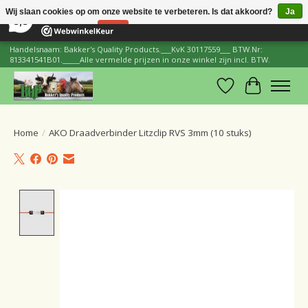
×
206
Reviews
Wij slaan cookies op om onze website te verbeteren. Is dat akkoord?
Ja
8,8
Nee
Meer over cookies »
Handelsnaam: Bakker's Quality Products.___KvK 30117559___ BTW.Nr:
813341541B01._____Alle vermelde prijzen in onze winkel zijn incl. BTW.
Verlanglijst
Winkelwa
Home
/
AKO Draadverbinder Litzclip RVS 3mm (10 stuks)
Product image slideshow Items