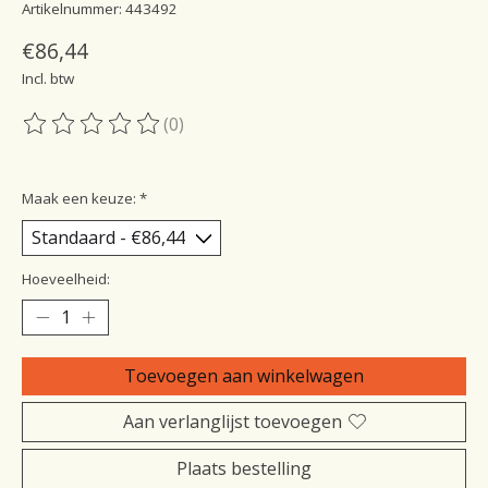
Artikelnummer: 443492
€86,44
Incl. btw
(0)
De beoordeling van dit product is
0
van de 5
Maak een keuze:
*
Hoeveelheid:
Toevoegen aan winkelwagen
Aan verlanglijst toevoegen
Plaats bestelling