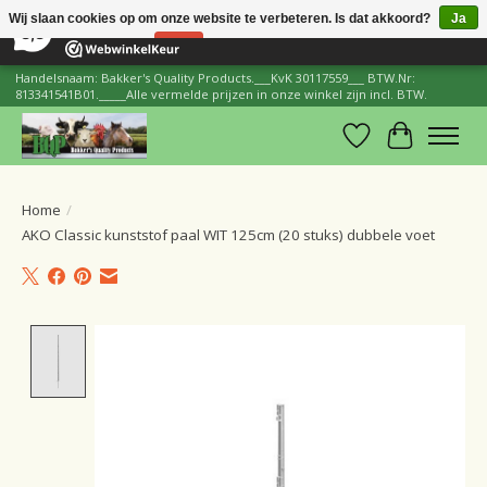
×
206
Reviews
Wij slaan cookies op om onze website te verbeteren. Is dat akkoord?
Ja
8,8
Nee
Meer over cookies »
Handelsnaam: Bakker's Quality Products.___KvK 30117559___ BTW.Nr:
813341541B01._____Alle vermelde prijzen in onze winkel zijn incl. BTW.
Verlanglijst
Winkelwa
Home
/
AKO Classic kunststof paal WIT 125cm (20 stuks) dubbele voet
Product image slideshow Items