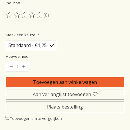
Incl. btw
(0)
De beoordeling van dit product is
0
van de 5
Maak een keuze:
*
Hoeveelheid:
Toevoegen aan winkelwagen
Aan verlanglijst toevoegen
Plaats bestelling
Toevoegen om te vergelijken