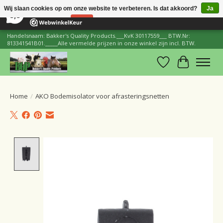
×
206
Reviews
Wij slaan cookies op om onze website te verbeteren. Is dat akkoord?
Ja
8,8
Nee
Meer over cookies »
Handelsnaam: Bakker's Quality Products.___KvK 30117559___ BTW.Nr:
813341541B01._____Alle vermelde prijzen in onze winkel zijn incl. BTW.
Verlanglijst
Winkelwa
Home
/
AKO Bodemisolator voor afrasteringsnetten
Product image slideshow Items