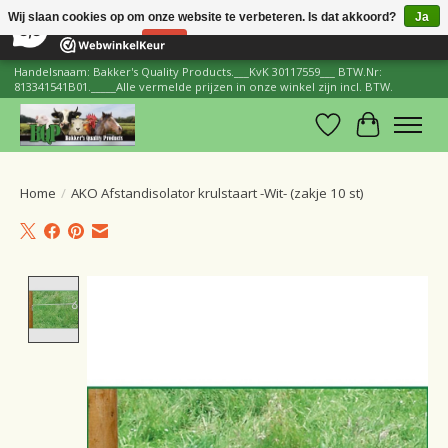
×
206
Reviews
Wij slaan cookies op om onze website te verbeteren. Is dat akkoord?
Ja
8,8
Nee
Meer over cookies »
Handelsnaam: Bakker's Quality Products.___KvK 30117559___ BTW.Nr:
813341541B01._____Alle vermelde prijzen in onze winkel zijn incl. BTW.
Verlanglijst
Winkelwa
Home
/
AKO Afstandisolator krulstaart -Wit- (zakje 10 st)
Product image slideshow Items