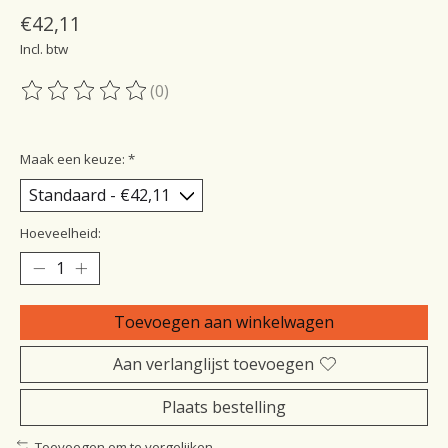
€42,11
Incl. btw
(0)
De beoordeling van dit product is
0
van de 5
Maak een keuze:
*
Hoeveelheid:
Toevoegen aan winkelwagen
Aan verlanglijst toevoegen
Plaats bestelling
Toevoegen om te vergelijken