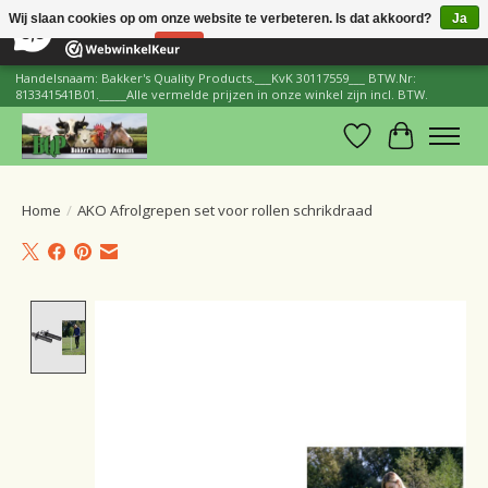
×
206
Reviews
Wij slaan cookies op om onze website te verbeteren. Is dat akkoord?
Ja
8,8
Nee
Meer over cookies »
Handelsnaam: Bakker's Quality Products.___KvK 30117559___ BTW.Nr:
813341541B01._____Alle vermelde prijzen in onze winkel zijn incl. BTW.
Verlanglijst
Winkelwa
Home
/
AKO Afrolgrepen set voor rollen schrikdraad
Product image slideshow Items