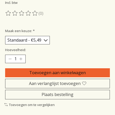
Incl. btw
(0)
De beoordeling van dit product is
0
van de 5
Maak een keuze:
*
Hoeveelheid:
Toevoegen aan winkelwagen
Aan verlanglijst toevoegen
Plaats bestelling
Toevoegen om te vergelijken