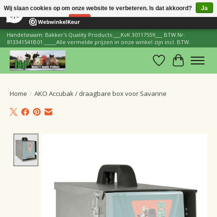
×
206
Reviews
Wij slaan cookies op om onze website te verbeteren. Is dat akkoord?
Ja
8,8
Nee
Meer over cookies »
Handelsnaam: Bakker's Quality Products.___KvK 30117559___ BTW.Nr:
813341541B01._____Alle vermelde prijzen in onze winkel zijn incl. BTW.
Verlanglijst
Winkelwa
Home
/
AKO Accubak / draagbare box voor Savanne
Product image slideshow Items