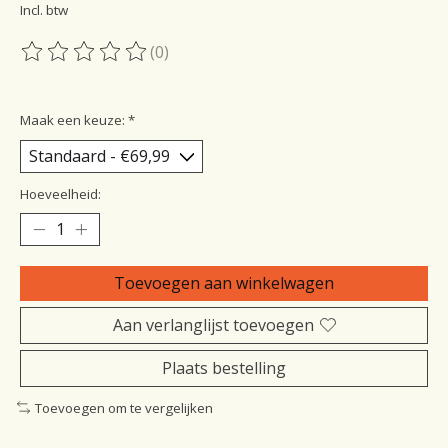
Incl. btw
(0)
De beoordeling van dit product is
0
van de 5
Maak een keuze:
*
Hoeveelheid:
Toevoegen aan winkelwagen
Aan verlanglijst toevoegen
Plaats bestelling
Toevoegen om te vergelijken