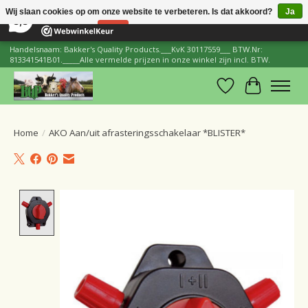
×
206
Reviews
Wij slaan cookies op om onze website te verbeteren. Is dat akkoord?
Ja
8,8
Nee
Meer over cookies »
Handelsnaam: Bakker's Quality Products.___KvK 30117559___ BTW.Nr:
813341541B01._____Alle vermelde prijzen in onze winkel zijn incl. BTW.
Verlanglijst
Winkelwa
Home
/
AKO Aan/uit afrasteringsschakelaar *BLISTER*
Product image slideshow Items