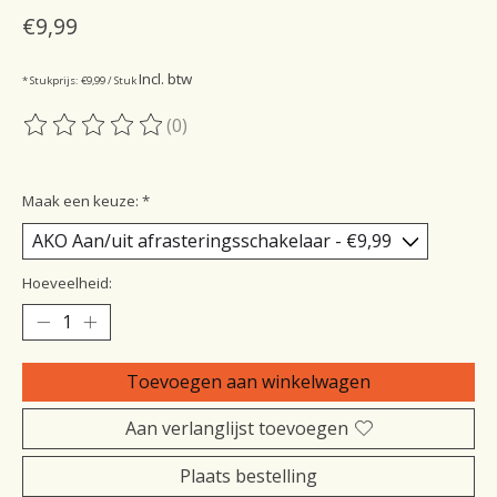
€9,99
Incl. btw
* Stukprijs: €9,99 / Stuk
(0)
De beoordeling van dit product is
0
van de 5
Maak een keuze:
*
Hoeveelheid:
Toevoegen aan winkelwagen
Aan verlanglijst toevoegen
Plaats bestelling