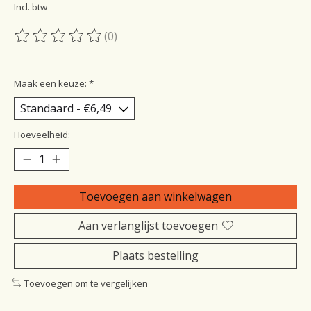
Incl. btw
(0)
De beoordeling van dit product is
0
van de 5
Maak een keuze:
*
Hoeveelheid:
Toevoegen aan winkelwagen
Aan verlanglijst toevoegen
Plaats bestelling
Toevoegen om te vergelijken