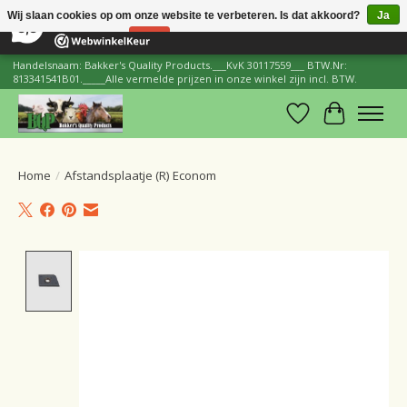
×
206
Reviews
Wij slaan cookies op om onze website te verbeteren. Is dat akkoord?
Ja
8,8
Nee
Meer over cookies »
Handelsnaam: Bakker's Quality Products.___KvK 30117559___ BTW.Nr:
813341541B01._____Alle vermelde prijzen in onze winkel zijn incl. BTW.
Verlanglijst
Winkelwa
Home
/
Afstandsplaatje (R) Econom
Product image slideshow Items