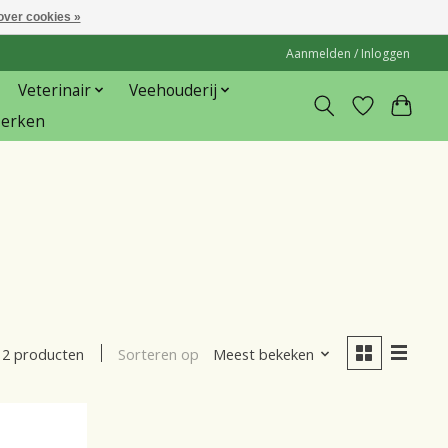
over cookies »
Aanmelden / Inloggen
Veterinair
Veehouderij
erken
Sorteren op
Meest bekeken
2 producten