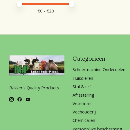
Minimale prijswaarde
Price maximum value
€
0
- €
20
Categorieën
Scheermachine Onderdelen
Huisdieren
Stal & erf
Bakker's Quality Products.
Afrastering
Veterinair
Veehouderij
Chemicalien
Persoonlijke bescherming