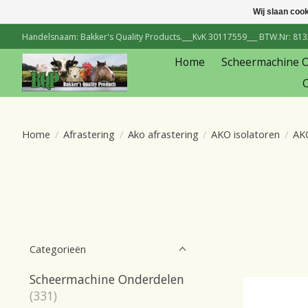
Wij slaan coo
Handelsnaam: Bakker's Quality Products.___KvK 30117559___ BTW.Nr: 81334
Home
Scheermachine 
C
Home
/
Afrastering
/
Ako afrastering
/
AKO isolatoren
/
AK
Categorieën
Scheermachine Onderdelen
(331)