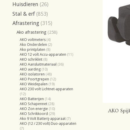
Huisdieren
(26)
Stal & erf
(853)
Afrastering
(315)
Ako afrastering
(258)
AKO voltmeters
(4)
Ako Onderdelen
(2)
Ako printplaten
(8)
AKO 12 volt Accu-apparaten
(11)
AKO schriklint
(8)
AKO Aansluitmateriaal
(36)
AKO aarding
(10)
AKO isolatoren
(48)
AKO Poortgrepen
(12)
AKO Weidepalen
(19)
AKO 230 volt Lichtnet-apparaten
(12)
AKO Batterijen
(14)
AKO Schapennet
(28)
AKO Zon energie
(10)
AKO Spijk
AKO Schrikkoord
(29)
Ako 9 Volt Batterij-apparaat
(7)
AKO (12 / 230 volt) Duo-apparaten
(7)