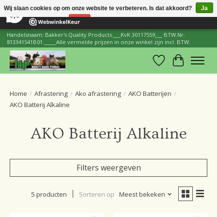
×
206
Reviews
Wij slaan cookies op om onze website te verbeteren. Is dat akkoord?
Ja
8,8
Nee
Meer over cookies »
Handelsnaam: Bakker's Quality Products.___KvK 30117559___ BTW.Nr:
813341541B01._____Alle vermelde prijzen in onze winkel zijn incl. BTW.
Verlanglijst
Winkelwa
Home
/
Afrastering
/
Ako afrastering
/
AKO Batterijen
/
AKO Batterij Alkaline
AKO Batterij Alkaline
Filters weergeven
5 producten
Sorteren op
Meest bekeken