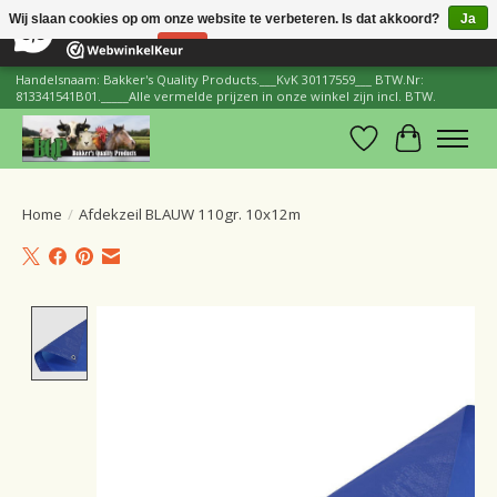
×
206
Reviews
Wij slaan cookies op om onze website te verbeteren. Is dat akkoord?
Ja
8,8
Nee
Meer over cookies »
Handelsnaam: Bakker's Quality Products.___KvK 30117559___ BTW.Nr:
813341541B01._____Alle vermelde prijzen in onze winkel zijn incl. BTW.
Verlanglijst
Winkelwa
Home
/
Afdekzeil BLAUW 110gr. 10x12m
Product image slideshow Items